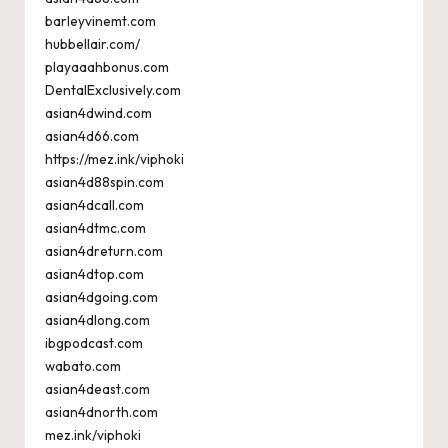
barleyvinemt.com
hubbellair.com/
playaaahbonus.com
DentalExclusively.com
asian4dwind.com
asian4d66.com
https://mez.ink/viphoki
asian4d88spin.com
asian4dcall.com
asian4dtmc.com
asian4dreturn.com
asian4dtop.com
asian4dgoing.com
asian4dlong.com
ibgpodcast.com
wabato.com
asian4deast.com
asian4dnorth.com
mez.ink/viphoki