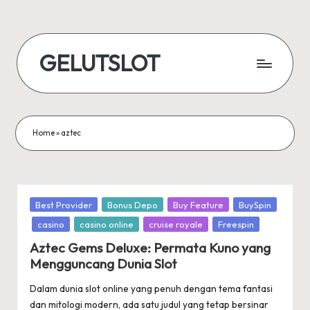
Skip
to
GELUTSLOT
content
Home
»
aztec
Posted
Best Provider
Bonus Depo
Buy Feature
BuySpin
in
casino
casino online
cruise royale
Freespin
Aztec Gems Deluxe: Permata Kuno yang
Mengguncang Dunia Slot
Dalam dunia slot online yang penuh dengan tema fantasi
dan mitologi modern, ada satu judul yang tetap bersinar