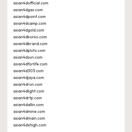
asian4dofficial.com
asian4dgas.com
asian4dpoint.com
asian4dcamp.com
asian4dgold.com
asian4dkonici.com
asian4dbrand.com
asian4dpluto.com
asian4dsun.com
asian4dforlife.com
asian4d303.com
asian4djaya.com
asian4drun.com
asian4dlight.com
asian4drtp.com
asian4dallin.com
asian4dmine.com
asian4dmain.com
asian4dxhigh.com