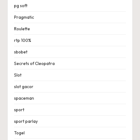
pg soft
Pragmatic
Roulette
rtp 100%
sbobet
Secrets of Cleopatra
Slot
slot gacor
spaceman
sport
sport parlay
Togel