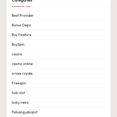
Best Provider
Bonus Depo
Buy Feature
BuySpin
casino
casino online
cruise royale
Freespin
hoki slot
lucky neko
Peluang jakcpot