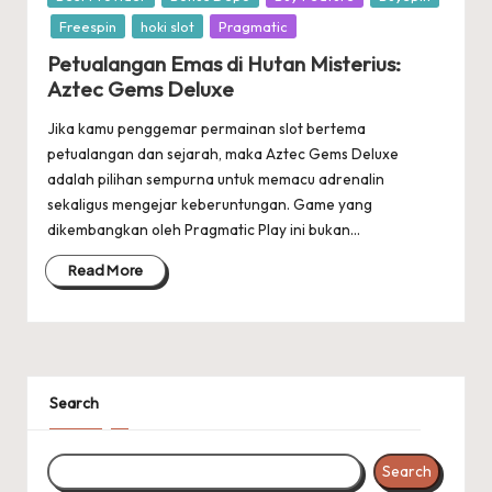
in
Freespin
hoki slot
Pragmatic
Petualangan Emas di Hutan Misterius:
Aztec Gems Deluxe
Jika kamu penggemar permainan slot bertema
petualangan dan sejarah, maka Aztec Gems Deluxe
adalah pilihan sempurna untuk memacu adrenalin
sekaligus mengejar keberuntungan. Game yang
dikembangkan oleh Pragmatic Play ini bukan…
Read More
Search
Search