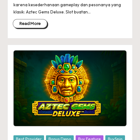
karena kesederhanaan gameplay dan pesonanya yang
klasik: Aztec Gems Deluxe. Slot buatan…
Read More
Posted
Best Provider
Bonus Depo
Buy Feature
BuySpin