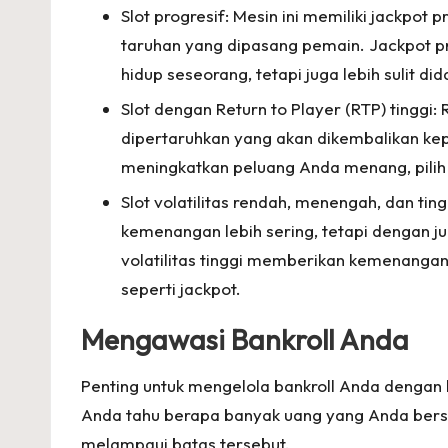
Slot progresif: Mesin ini memiliki jackpot
taruhan yang dipasang pemain. Jackpot pr
hidup seseorang, tetapi juga lebih sulit did
Slot dengan Return to Player (RTP) tinggi:
dipertaruhkan yang akan dikembalikan ke
meningkatkan peluang Anda menang, pilih 
Slot volatilitas rendah, menengah, dan tin
kemenangan lebih sering, tetapi dengan juml
volatilitas tinggi memberikan kemenangan 
seperti jackpot.
Mengawasi Bankroll Anda
Penting untuk mengelola bankroll Anda dengan 
Anda tahu berapa banyak uang yang Anda bers
melampaui batas tersebut.