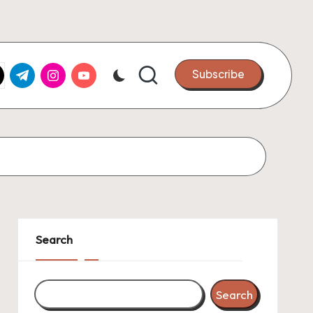
k.com
tter.com
t.me
instagram.com
youtube.com
Subscribe
Search
Search