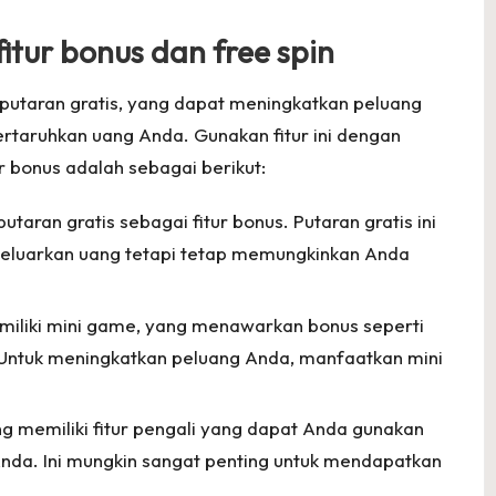
itur bonus dan free spin
putaran gratis, yang dapat meningkatkan peluang
taruhkan uang Anda. Gunakan fitur ini dengan
r bonus adalah sebagai berikut:
putaran gratis sebagai fitur bonus. Putaran gratis ini
luarkan uang tetapi tetap memungkinkan Anda
miliki mini game, yang menawarkan bonus seperti
 Untuk meningkatkan peluang Anda, manfaatkan mini
ng memiliki fitur pengali yang dapat Anda gunakan
da. Ini mungkin sangat penting untuk mendapatkan