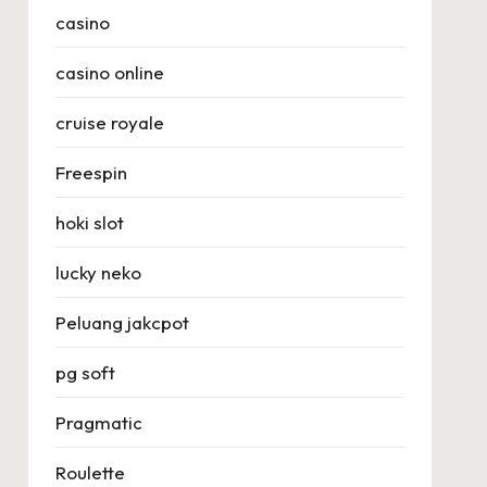
casino
casino online
cruise royale
Freespin
hoki slot
lucky neko
Peluang jakcpot
pg soft
Pragmatic
Roulette