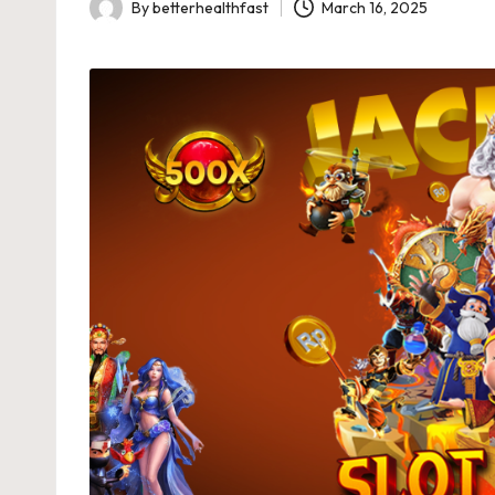
By
betterhealthfast
March 16, 2025
Posted
by