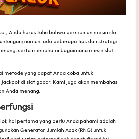
acor, Anda harus tahu bahwa
permainan mesin slot
ntungan; namun, ada beberapa tips dan strategi
enang, serta memahami bagaimana mesin slot
ai metode yang dapat Anda coba untuk
ackpot di slot gacor. Kami juga akan membahas
an Anda menang.
erfungsi
slot, hal pertama yang perlu Anda pahami adalah
ggunakan Generator Jumlah Acak (RNG) untuk
il dari setiap putaran tidak dapat diprediksi