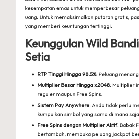
kesempatan emas untuk memperbesar peluang 
uang. Untuk memaksimalkan putaran gratis, pa
yang memberi keuntungan tertinggi.
Keunggulan Wild Band
Setia
RTP Tinggi Hingga 98.5%
: Peluang menang 
Multiplier Besar Hingga x2048
: Multiplier
reguler maupun Free Spins.
Sistem Pay Anywhere
: Anda tidak perlu m
kumpulkan simbol yang sama di mana saj
Free Spins dengan Multiplier Aktif
: Babak 
bertambah, membuka peluang jackpot bes