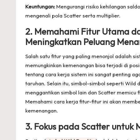
Keuntungan:
Mengurangi risiko kehilangan sald
mengenali pola Scatter serta multiplier.
2. Memahami Fitur Utama da
Meningkatkan Peluang Mena
Salah satu fitur yang paling menonjol adalah 
memungkinkan kemenangan bisa terjadi di pos
tentang cara kerja sistem ini sangat penting ag
taruhan. Selain itu, simbol-simbol seperti Wild
menggantikan simbol lain dan Scatter memicu f
Memahami cara kerja fitur-fitur ini akan memb
kemenangan.
3. Fokus pada Scatter untuk 