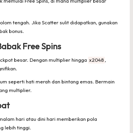
uk memulai Free Spins, di mana multiplier besar
olom tengah. Jika Scatter sulit didapatkan, gunakan
abak bonus.
 Babak Free Spins
ckpot besar. Dengan multiplier hingga
x2048
,
nifikan.
um seperti hati merah dan bintang emas. Bermain
ng multiplier.
pat
alam hari atau dini hari memberikan pola
 lebih tinggi.