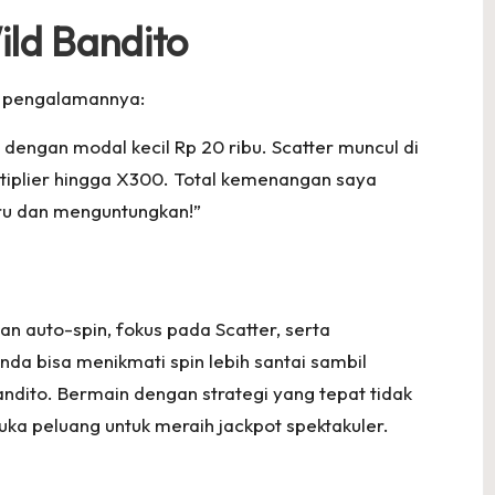
ild Bandito
gi pengalamannya:
dengan modal kecil Rp 20 ribu. Scatter muncul di
ltiplier hingga X300. Total kemenangan saya
ru dan menguntungkan!”
dan auto-spin, fokus pada Scatter, serta
da bisa menikmati spin lebih santai sambil
dito. Bermain dengan strategi yang tepat tidak
a peluang untuk meraih jackpot spektakuler.