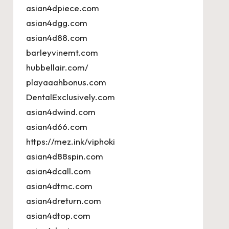
asian4dpiece.com
asian4dgg.com
asian4d88.com
barleyvinemt.com
hubbellair.com/
playaaahbonus.com
DentalExclusively.com
asian4dwind.com
asian4d66.com
https://mez.ink/viphoki
asian4d88spin.com
asian4dcall.com
asian4dtmc.com
asian4dreturn.com
asian4dtop.com