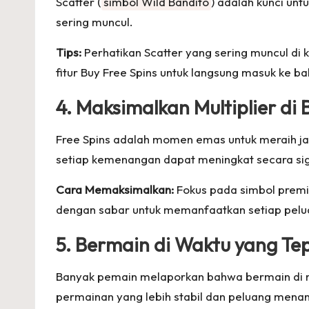
Scatter (
simbol Wild Bandito
) adalah kunci unt
sering muncul.
Tips:
Perhatikan Scatter yang sering muncul di k
fitur Buy Free Spins untuk langsung masuk ke b
4. Maksimalkan Multiplier di
Free Spins adalah momen emas untuk meraih ja
setiap kemenangan dapat meningkat secara sig
Cara Memaksimalkan:
Fokus pada simbol premi
dengan sabar untuk memanfaatkan setiap pelua
5. Bermain di Waktu yang Te
Banyak pemain melaporkan bahwa bermain di m
permainan yang lebih stabil dan peluang menang