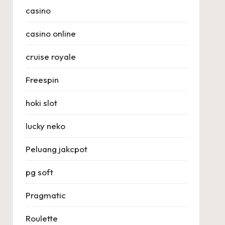
casino
casino online
cruise royale
Freespin
hoki slot
lucky neko
Peluang jakcpot
pg soft
Pragmatic
Roulette