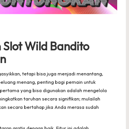
Slot Wild Bandito
an
yikkan, tetapi bisa juga menjadi menantang,
eluang menang, penting bagi pemain untuk
k pertama yang bisa digunakan adalah mengelola
ngkatkan taruhan secara signifikan; mulailah
kkan secara bertahap jika Anda merasa sudah
aran gratis dengan baik. Fitur ini adalah