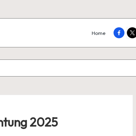
faceboo
twi
Home
ntung 2025