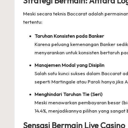
Strategi Bermain: Antara Log
Meski secara teknis Baccarat adalah permaina
tertentu:
Taruhan Konsisten pada Banker
Karena peluang kemenangan Banker sedikit
menyarankan untuk konsisten bertaruh pada
Manajemen Modal yang Disiplin
Salah satu kunci sukses dalam Baccarat 
seperti Martingale atau Paroli hanya jika
Menghindari Taruhan Tie (Seri)
Meski menawarkan pembayaran besar (biasa
14.4%, menjadikannya pilihan yang sangat b
Sensasi Bermain Live Casino