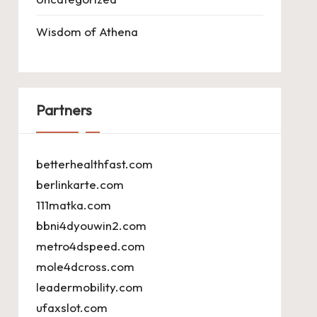
Wisdom of Athena
Partners
betterhealthfast.com
berlinkarte.com
111matka.com
bbni4dyouwin2.com
metro4dspeed.com
mole4dcross.com
leadermobility.com
ufaxslot.com