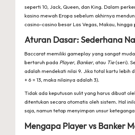
seperti 10, Jack, Queen, dan King. Dalam perke
kasino mewah Eropa sebelum akhirnya mendunia
casino-casino besar Las Vegas, Makau, hingga 
Aturan Dasar: Sederhana 
Baccarat memiliki gameplay yang sangat mudah
bertaruh pada
Player
,
Banker
, atau
Tie
(seri). 
adalah mendekati nilai 9. Jika total kartu lebih d
+ 6 = 13, maka nilainya adalah 3).
Tidak ada keputusan sulit yang harus dibuat ol
ditentukan secara otomatis oleh sistem. Hal i
saja, namun tetap menyimpan unsur keteganga
Mengapa Player vs Banker M