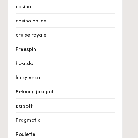
casino
casino online
cruise royale
Freespin
hoki slot
lucky neko
Peluang jakcpot
pg soft
Pragmatic
Roulette