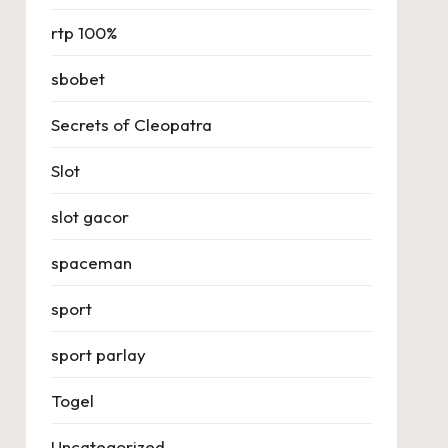
rtp 100%
sbobet
Secrets of Cleopatra
Slot
slot gacor
spaceman
sport
sport parlay
Togel
Uncategorized