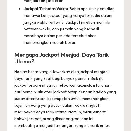
menjadi sangat besar.
Jackpot Terbatas Waktu
: Beberapa situs perjudian
menawarkan jackpot yang hanya tersedia dalam
jangka waktu tertentu. Jackpot ini akan memiliki
batasan waktu, dan pemain yang berhasil
meraihnya dalam periode tersebut akan
memenangkan hadiah besar.
Mengapa Jackpot Menjadi Daya Tarik
Utama?
Hadiah besar yang ditawarkan oleh jackpot menjadi
daya tarik yang kuat bagi banyak pemain. Baik itu
jackpot progresif yang melibatkan akumulasi taruhan
dari pemain lain atau jackpot tetap dengan hadiah yang
sudah ditentukan, kesempatan untuk memenangkan
sejumlah uang yang besar dalam waktu singkat
merupakan daya tarik utama. Namun, perlu diingat
bahwa jackpot jarang dimenangkan, dan ini
membuatnya menjadi tantangan yang menarik untuk