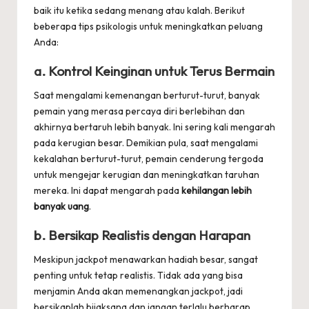
baik itu ketika sedang menang atau kalah. Berikut
beberapa tips psikologis untuk meningkatkan peluang
Anda:
a.
Kontrol Keinginan untuk Terus Bermain
Saat mengalami kemenangan berturut-turut, banyak
pemain yang merasa percaya diri berlebihan dan
akhirnya bertaruh lebih banyak. Ini sering kali mengarah
pada kerugian besar. Demikian pula, saat mengalami
kekalahan berturut-turut, pemain cenderung tergoda
untuk mengejar kerugian dan meningkatkan taruhan
mereka. Ini dapat mengarah pada
kehilangan lebih
banyak uang
.
b.
Bersikap Realistis dengan Harapan
Meskipun jackpot menawarkan hadiah besar, sangat
penting untuk tetap realistis. Tidak ada yang bisa
menjamin Anda akan memenangkan jackpot, jadi
bersikaplah bijaksana dan jangan terlalu berharap