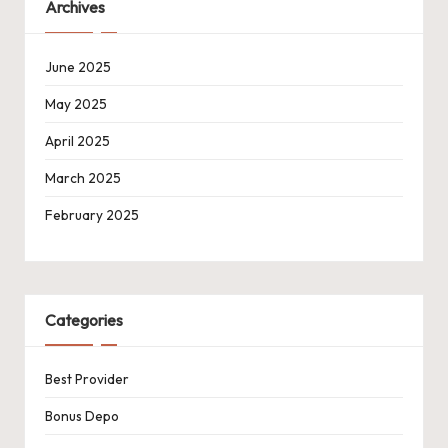
Archives
June 2025
May 2025
April 2025
March 2025
February 2025
Categories
Best Provider
Bonus Depo