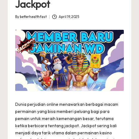
Jackpot
By
betterhealthfast
April 19, 2025
Posted
by
Dunia perjudian online
menawarkan berbagai macam
permainan yang bisa memberi peluang bagi para
pemain untuk meraih kemenangan besar, terutama
ketika berbicara tentang jackpot. Jackpot sering kali
menjadi daya tarik utama dalam permainan kasino