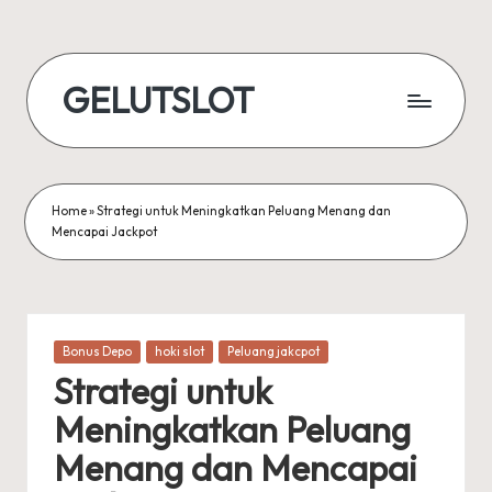
Skip
to
GELUTSLOT
content
Home
»
Strategi untuk Meningkatkan Peluang Menang dan
Mencapai Jackpot
Posted
Bonus Depo
hoki slot
Peluang jakcpot
in
Strategi untuk
Meningkatkan Peluang
Menang dan Mencapai