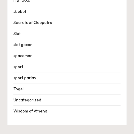
rtp 100%
sbobet
Secrets of Cleopatra
Slot
slot gacor
spaceman
sport
sport parlay
Togel
Uncategorized
Wisdom of Athena