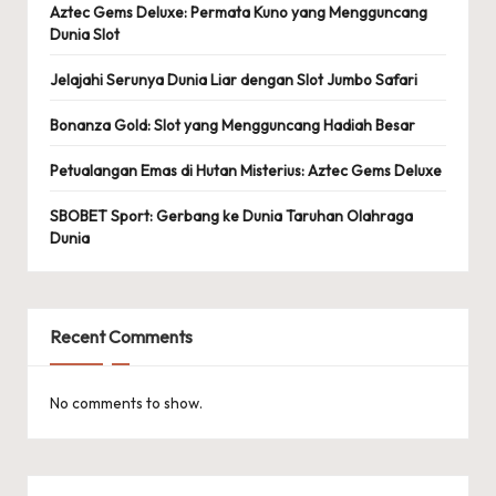
Aztec Gems Deluxe: Permata Kuno yang Mengguncang
Dunia Slot
Jelajahi Serunya Dunia Liar dengan Slot Jumbo Safari
Bonanza Gold: Slot yang Mengguncang Hadiah Besar
Petualangan Emas di Hutan Misterius: Aztec Gems Deluxe
SBOBET Sport: Gerbang ke Dunia Taruhan Olahraga
Dunia
Recent Comments
No comments to show.