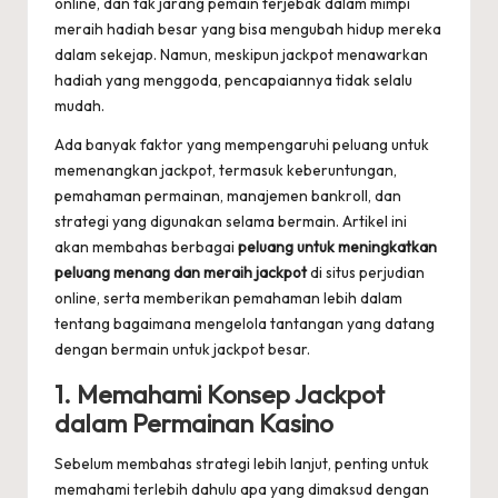
online, dan tak jarang pemain terjebak dalam mimpi
meraih hadiah besar yang bisa mengubah hidup mereka
dalam sekejap. Namun, meskipun jackpot menawarkan
hadiah yang menggoda, pencapaiannya tidak selalu
mudah.
Ada banyak faktor yang mempengaruhi peluang untuk
memenangkan jackpot, termasuk keberuntungan,
pemahaman permainan, manajemen bankroll, dan
strategi yang digunakan selama bermain. Artikel ini
akan membahas berbagai
peluang untuk meningkatkan
peluang menang dan meraih jackpot
di situs perjudian
online, serta memberikan pemahaman lebih dalam
tentang bagaimana mengelola tantangan yang datang
dengan bermain untuk jackpot besar.
1. Memahami Konsep Jackpot
dalam Permainan Kasino
Sebelum membahas strategi lebih lanjut, penting untuk
memahami terlebih dahulu apa yang dimaksud dengan